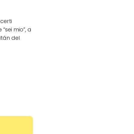
certi
 “sei mio”, a
itán del