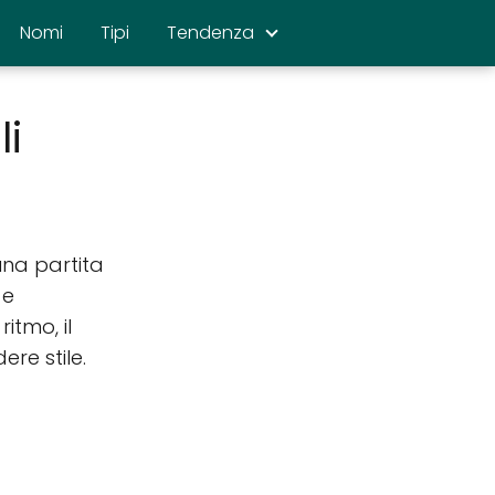
Nomi
Tipi
Tendenza
i
una partita
 e
itmo, il
ere stile.