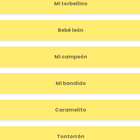
Mi torbellino
Bebé león
Mi campeón
Mi bandido
Caramelito
Tontorrón