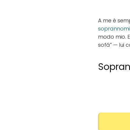
A me è sempr
soprannomi 
modo mio. E
sofá” — lui c
Sopran