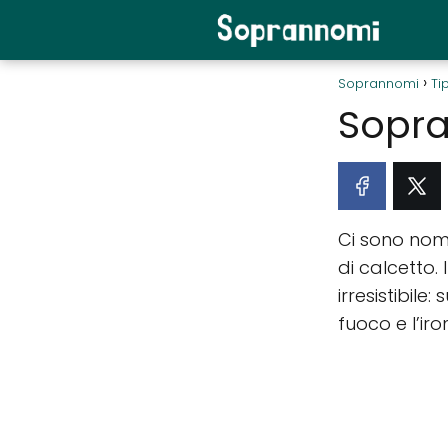
Soprannomi
Tip
Sopra
Ci sono nomi
di calcetto. 
irresistibile
fuoco e l’iro