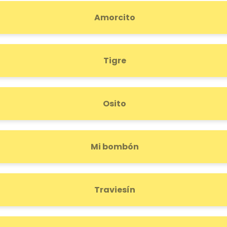
Amorcito
Tigre
Osito
Mi bombón
Traviesín