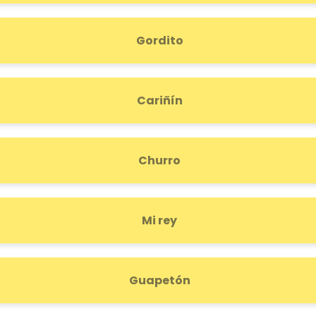
Gordito
Cariñín
Churro
Mi rey
Guapetón